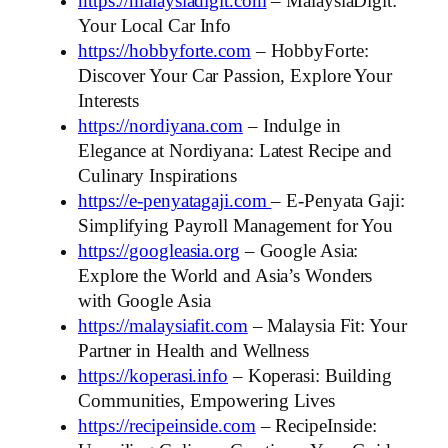
https://malaysiadigit.com
– MalaysiaDigit:
Your Local Car Info
https://hobbyforte.com
– HobbyForte:
Discover Your Car Passion, Explore Your
Interests
https://nordiyana.com
– Indulge in
Elegance at Nordiyana: Latest Recipe and
Culinary Inspirations
https://e-penyatagaji.com
– E-Penyata Gaji:
Simplifying Payroll Management for You
https://googleasia.org
– Google Asia:
Explore the World and Asia’s Wonders
with Google Asia
https://malaysiafit.com
– Malaysia Fit: Your
Partner in Health and Wellness
https://koperasi.info
– Koperasi: Building
Communities, Empowering Lives
https://recipeinside.com
– RecipeInside: