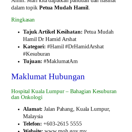
Amin. Mari kita dapatkan panduan dan nasihat
dalam topik
Petua Mudah Hamil
.
Ringkasan
Tajuk Artikel Kesihatan:
Petua Mudah
Hamil Dr Hamid Arshat
Kategori:
#Hamil #DrHamidArshat
#Kesuburan
Tujuan:
#MaklumatAm
Maklumat Hubungan
Hospital Kuala Lumpur – Bahagian Kesuburan
dan Onkologi
Alamat:
Jalan Pahang, Kuala Lumpur,
Malaysia
Telefon:
+603‑2615 5555
Website:
www.moh.gov.my