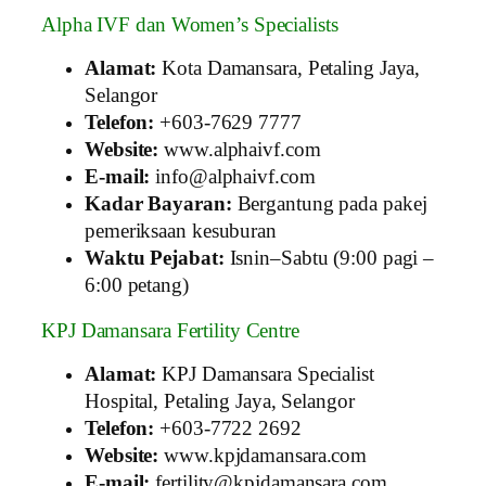
Alpha IVF dan Women’s Specialists
Alamat:
Kota Damansara, Petaling Jaya,
Selangor
Telefon:
+603‑7629 7777
Website:
www.alphaivf.com
E-mail:
info@alphaivf.com
Kadar Bayaran:
Bergantung pada pakej
pemeriksaan kesuburan
Waktu Pejabat:
Isnin–Sabtu (9:00 pagi –
6:00 petang)
KPJ Damansara Fertility Centre
Alamat:
KPJ Damansara Specialist
Hospital, Petaling Jaya, Selangor
Telefon:
+603‑7722 2692
Website:
www.kpjdamansara.com
E-mail:
fertility@kpjdamansara.com