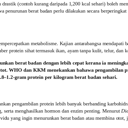
u drastik (contoh kurang daripada 1,200 kcal sehari) boleh m
penurunan berat badan perlu dilakukan secara berperingkat u
empercepatkan metabolisme. Kajian antarabangsa mendapati
ber protein sihat termasuk ikan, ayam tanpa kulit, telur, dan 
runkan berat badan dengan lebih cepat kerana ia mening
otot. WHO dan KKM menekankan bahawa pengambilan pro
.8–1.2-gram protein per kilogram berat badan sehari.
nkan pengambilan protein lebih banyak berbanding karbohidrat
g, serta menghasilkan hormon dan enzim penting. Menurut
Die
ndividu yang ingin menurunkan berat badan atau membina otot, 